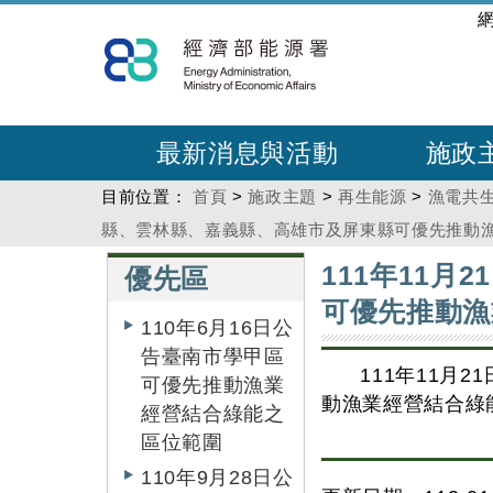
跳
:::
到
主
要
內
最新消息與活動
施政
容
目前位置：
首頁
>
施政主題
>
再生能源
>
漁電共
縣、雲林縣、嘉義縣、高雄市及屏東縣可優先推動漁業
:::
:::
111年11
優先區
可優先推動漁
110年6月16日公
告臺南市學甲區
111年11月
可優先推動漁業
動漁業經營結合綠能
經營結合綠能之
區位範圍
110年9月28日公