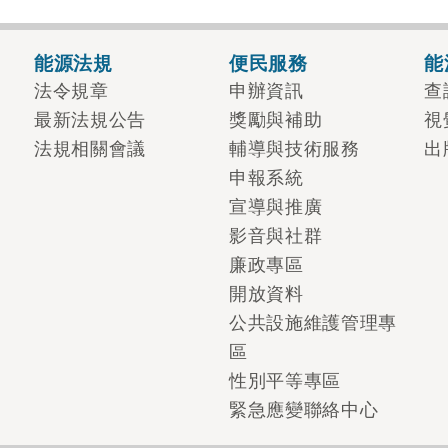
能源法規
便民服務
能
法令規章
申辦資訊
查
最新法規公告
獎勵與補助
視
法規相關會議
輔導與技術服務
出
申報系統
宣導與推廣
影音與社群
廉政專區
開放資料
公共設施維護管理專
區
性別平等專區
緊急應變聯絡中心