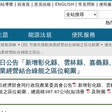
|
|
|
|
|
網站導覽
回首頁
意見信箱
ENGLISH
常見問答
便民服
熱
主題
能源法規
便民服務
生推動策略
>
(四) 可優先推動漁業經營結合綠能之區位範圍
>
優
經營結合綠能之區位...
月21日公告「新增彰化縣、雲林縣、嘉義
業經營結合綠能之區位範圍」
21日經濟部會同行政院農業委員會公告
新增彰化縣、雲
之區位範圍，總面積387.67公頃(如清冊
及附圖