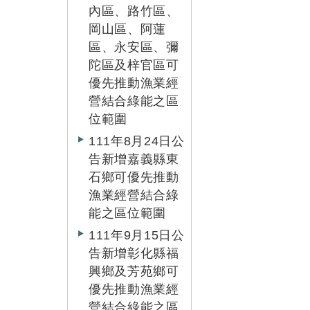
內區、路竹區、
岡山區、阿蓮
區、永安區、彌
陀區及梓官區可
優先推動漁業經
營結合綠能之區
位範圍
111年8月24日公
告新增嘉義縣東
石鄉可優先推動
漁業經營結合綠
能之區位範圍
111年9月15日公
告新增彰化縣福
興鄉及芳苑鄉可
優先推動漁業經
營結合綠能之區