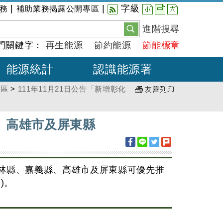
小
中
大
|
|
字級
務
補助業務揭露公開專區
進階搜尋
門關鍵字：
再生能源
節約能源
節能標章
能源統計
認識能源署
先區
>
111年11月21日公告「新增彰化
縣、高雄市及屏東縣
林縣、嘉義縣、高雄市及屏東縣可優先推
)。