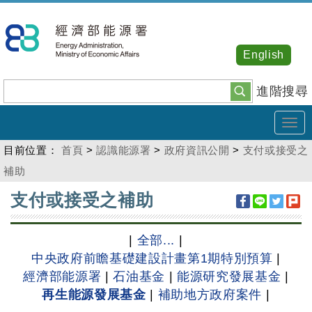
跳
到
主
English
要
內
進階搜尋
容
Tog
navi
目前位置：
首頁
>
認識能源署
>
政府資訊公開
>
支付或接受之
補助
:::
支付或接受之補助
|
全部...
|
中央政府前瞻基礎建設計畫第1期特別預算
|
經濟部能源署
|
石油基金
|
能源研究發展基金
|
再生能源發展基金
|
補助地方政府案件
|