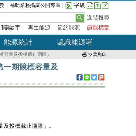
小
中
大
|
|
字級
務
補助業務揭露公開專區
進階搜尋
門關鍵字：
再生能源
節約能源
節能標章
能源統計
認識能源署
標容量及投標截止期限」
第一期競標容量及
量及投標截止期限」。