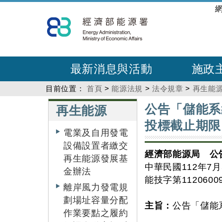
跳
:::
到
主
要
內
最新消息與活動
施政
容
目前位置：
首頁
>
能源法規
>
法令規章
>
再生能
:::
:::
公告「儲能系
再生能源
投標截止期限
電業及自用發電
設備設置者繳交
經濟部能源局 公
再生能源發展基
中華民國112年7月
金辦法
能技字第1120600
離岸風力發電規
劃場址容量分配
主旨：
公告「儲能
作業要點之履約