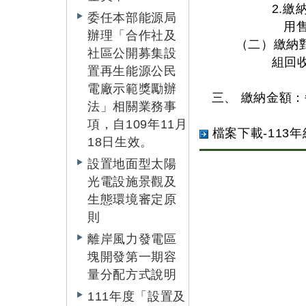
2.
委任本部能源局
用
辦理「合作社及
（二）繳納
社區公開募集設
組回
置再生能源公民
電廠示範獎勵辦
三、 繳納金額：
法」相關業務事
項，自109年11月
檔案下載-113
18日生效。
設置地面型太陽
光電設施景觀及
生態環境審定原
則
離岸風力發電區
塊開發第一期容
量分配方式說明
111年度「設置及