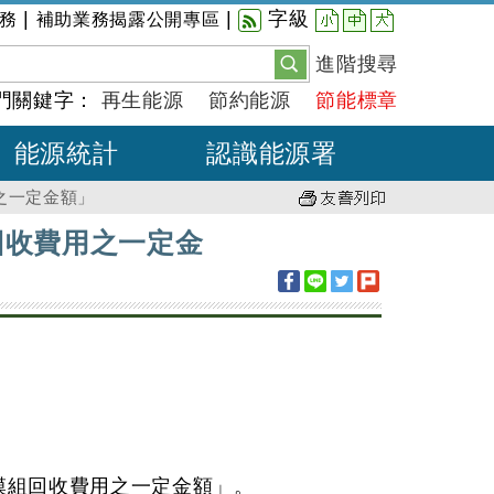
小
中
大
|
|
字級
務
補助業務揭露公開專區
進階搜尋
門關鍵字：
再生能源
節約能源
節能標章
能源統計
認識能源署
之一定金額」
回收費用之一定金
模組回收費用之一定金額」。