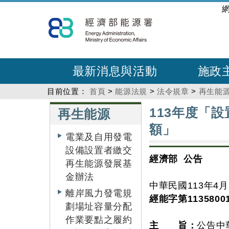
跳
:::
到
主
要
內
最新消息與活動
施政
容
目前位置：
首頁
>
能源法規
>
法令規章
>
再生能
:::
:::
113年度「
再生能源
額」
電業及自用發電
設備設置者繳交
經濟部 公告
再生能源發展基
金辦法
中華民國113年4月
離岸風力發電規
經能字第1135800
劃場址容量分配
作業要點之履約
主 旨：
公告中