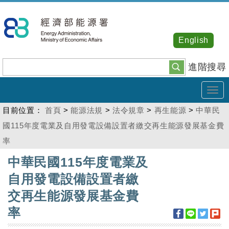
跳
到
主
English
要
內
進階搜尋
容
Tog
navi
目前位置：
首頁
>
能源法規
>
法令規章
>
再生能源
>
中華民
國115年度電業及自用發電設備設置者繳交再生能源發展基金費
率
:::
中華民國115年度電業及
自用發電設備設置者繳
交再生能源發展基金費
率