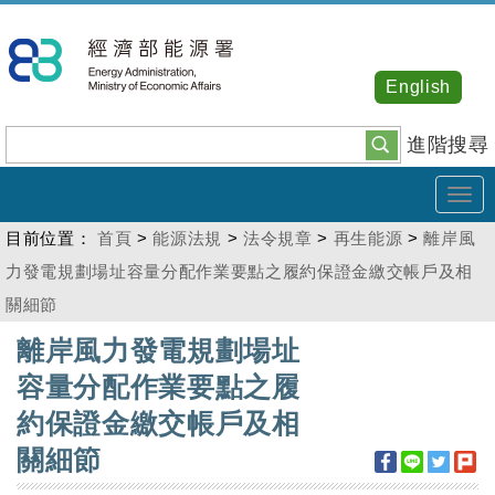
跳
到
主
English
要
內
進階搜尋
容
Tog
navi
目前位置：
首頁
>
能源法規
>
法令規章
>
再生能源
>
離岸風
力發電規劃場址容量分配作業要點之履約保證金繳交帳戶及相
關細節
:::
離岸風力發電規劃場址
容量分配作業要點之履
約保證金繳交帳戶及相
關細節