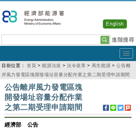
跳
到
主
English
要
內
進階搜尋
容
Tog
navi
目前位置：
首頁
>
能源法規
>
法令規章
>
再生能源
>
公告離
岸風力發電區塊開發場址容量分配作業之第二期受理申請期間
:::
公告離岸風力發電區塊
開發場址容量分配作業
之第二期受理申請期間
經濟部 公告