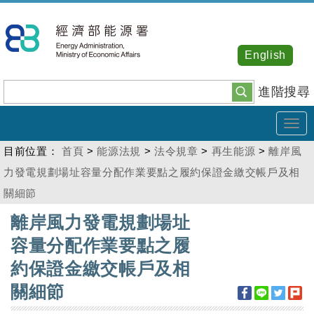
跳
到
主
English
要
內
進階搜尋
容
Tog
navi
目前位置：
首頁
>
能源法規
>
法令規章
>
再生能源
>
離岸風
力發電規劃場址容量分配作業要點之履約保證金繳交帳戶及相
關細節
:::
離岸風力發電規劃場址
容量分配作業要點之履
約保證金繳交帳戶及相
關細節