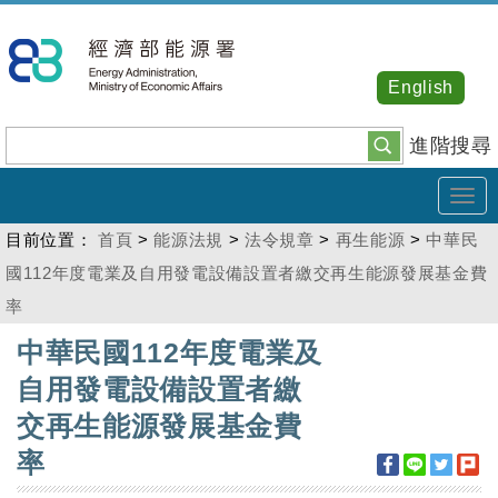
跳
到
主
English
要
內
進階搜尋
容
Tog
navi
目前位置：
首頁
>
能源法規
>
法令規章
>
再生能源
>
中華民
國112年度電業及自用發電設備設置者繳交再生能源發展基金費
率
:::
中華民國112年度電業及
自用發電設備設置者繳
交再生能源發展基金費
率