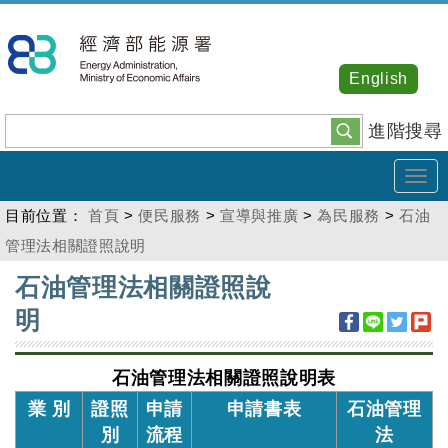
跳
到
主
English
要
內
進階搜尋
容
Tog
navi
目前位置：
首頁
>
便民服務
>
宣導與推廣
>
為民服務
>
石油
管理法相關證照說明
:::
石油管理法相關證照說
明
石油管理法相關證照說明表
業 別
證照
申請
申請書表
石油管理
別
流程
法