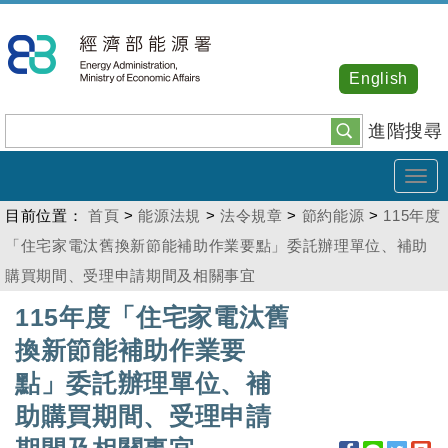
跳
到
主
English
要
內
進階搜尋
容
Tog
navi
目前位置：
首頁
>
能源法規
>
法令規章
>
節約能源
>
115年度
「住宅家電汰舊換新節能補助作業要點」委託辦理單位、補助
購買期間、受理申請期間及相關事宜
:::
115年度「住宅家電汰舊
換新節能補助作業要
點」委託辦理單位、補
助購買期間、受理申請