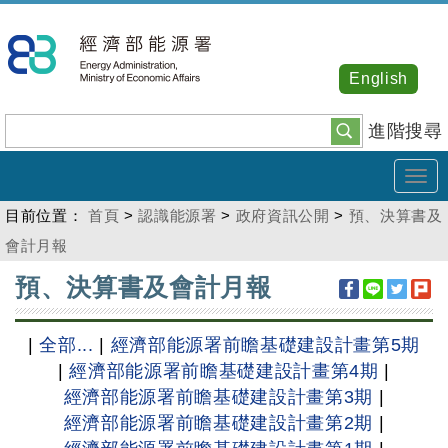
跳
到
主
English
要
內
進階搜尋
容
Tog
navi
目前位置：
首頁
>
認識能源署
>
政府資訊公開
>
預、決算書及
會計月報
:::
預、決算書及會計月報
|
全部...
|
經濟部能源署前瞻基礎建設計畫第5期
|
經濟部能源署前瞻基礎建設計畫第4期
|
經濟部能源署前瞻基礎建設計畫第3期
|
經濟部能源署前瞻基礎建設計畫第2期
|