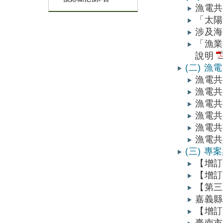
漁電
「太陽
涉及
「漁
說明
(二) 
漁電共
漁電
漁電
漁電
漁電共
漁電共
(三) 專
【增訂
【增訂
【第三
嘉義縣
【增訂