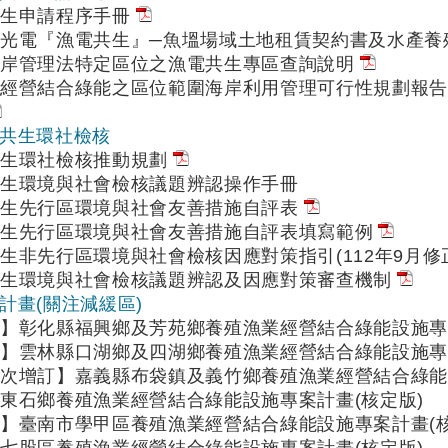
共生申請程序手冊
光電『漁電共生』─魚塭場域土地租賃契約書及水產養
海岸管理法特定區位之漁電共生專區查詢說明
業經營結合綠能之區位範圍海岸利用管理可行性規劃報
漁電共生環社檢核
生環社檢核推動規劃
共生環境與社會檢核議題辨認操作手冊
共生先行區環境與社會友善措施自評表
共生先行區環境與社會友善措施自評表填寫範例
生非先行區環境與社會檢核因應對策指引(112年9月修
生環境與社會檢核議題辨認及因應對策審查機制
案計畫(關注減緩區)
】彰化縣福興鄉及芳苑鄉養殖漁業經營結合綠能設施專案
】雲林縣口湖鄉及四湖鄉養殖漁業經營結合綠能設施專案
次增訂】嘉義縣布袋鎮及義竹鄉養殖漁業經營結合綠能
東石鄉養殖漁業經營結合綠能設施專案計畫(核定版)
】臺南市學甲區養殖漁業經營結合綠能設施專案計畫(核