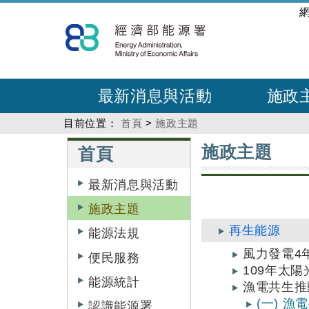
跳
:::
到
主
要
內
最新消息與活動
施政
容
目前位置：
首頁
>
施政主題
:::
:::
施政主題
首頁
最新消息與活動
施政主題
再生能源
能源法規
風力發電4
便民服務
109年太陽
能源統計
漁電共生推
(一) 
認識能源署