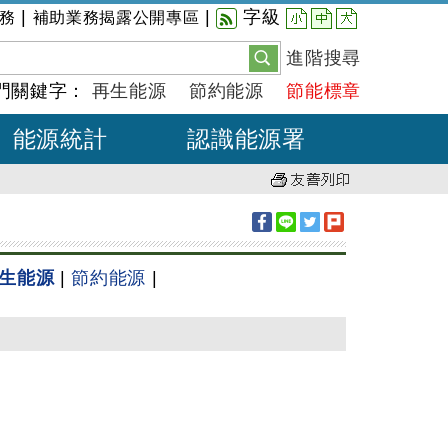
小
中
大
|
|
字級
務
補助業務揭露公開專區
進階搜尋
門關鍵字：
再生能源
節約能源
節能標章
能源統計
認識能源署
生能源
|
節約能源
|