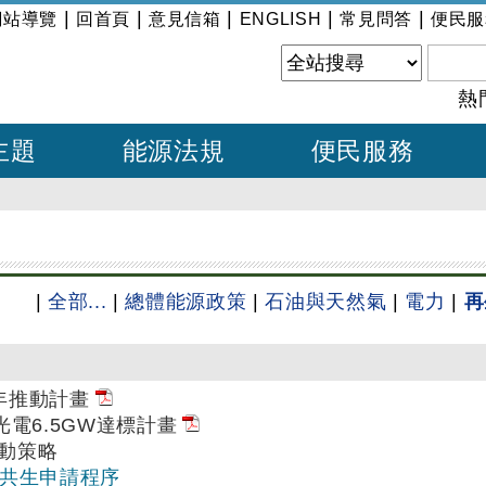
|
|
|
|
|
網站導覽
回首頁
意見信箱
ENGLISH
常見問答
便民服
熱
主題
能源法規
便民服務
|
全部...
|
總體能源政策
|
石油與天然氣
|
電力
|
再
年推動計畫
光電6.5GW達標計畫
動策略
漁電共生申請程序