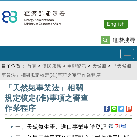
跳
到
主
English
要
內
進階搜尋
容
Tog
navi
目前位置：
首頁
>
便民服務
>
申辦資訊
>
天然氣
>
「天然氣
事業法」相關規定核定(准)事項之審查作業程序
:::
「天然氣事業法」相關
規定核定(准)事項之審查
作業程序
一、天然氣生產、進口事業申請登記