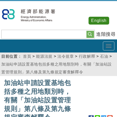
跳
到
主
English
要
內
進階搜尋
容
Tog
navi
目前位置：
首頁
>
能源法規
>
法令規章
>
行政解釋
>
石油
>
加油站申請設置基地包括多種之用地類別時，有關「加油站設
置管理規則」第八條及第九條規定審查解釋令
:::
加油站申請設置基地包
括多種之用地類別時，
有關「加油站設置管理
規則」第八條及第九條