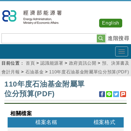
跳
到
主
English
要
內
進階搜尋
容
Tog
navi
目前位置：
首頁
>
認識能源署
>
政府資訊公開
>
預、決算書及
會計月報
>
石油基金
>
110年度石油基金附屬單位分預算(PDF)
:::
110年度石油基金附屬單
位分預算(PDF)
相關檔案
檔案名稱
檔案格式