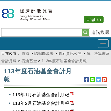
跳
到
主
English
要
內
進階搜尋
容
Tog
navi
目前位置：
首頁
>
認識能源署
>
政府資訊公開
>
預、決算書及
會計月報
>
石油基金
>
113年度石油基金會計月報
:::
113年度石油基金會計月
報
113年1月石油基金會計月報
113年2月石油基金會計月報