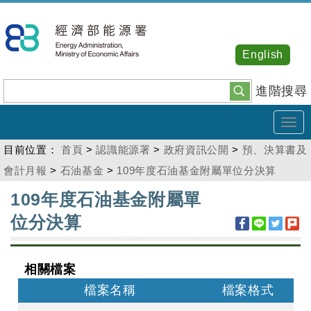
跳
到
主
English
要
內
進階搜尋
容
Tog
navi
目前位置：
首頁
>
認識能源署
>
政府資訊公開
>
預、決算書及
會計月報
>
石油基金
>
109年度石油基金附屬單位分決算
:::
109年度石油基金附屬單
位分決算
相關檔案
檔案名稱
檔案格式