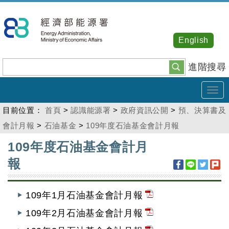
跳
到
主
English
要
內
進階搜尋
容
Tog
navi
目前位置：
首頁
>
認識能源署
>
政府資訊公開
>
預、決算書及
會計月報
>
石油基金
>
109年度石油基金會計月報
:::
109年度石油基金會計月
報
109年1月石油基金會計月報
109年2月石油基金會計月報