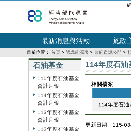
跳
:::
到
主
要
內
最新消息與活動
施政
容
目前位置：
首頁
>
認識能源署
>
政府資訊公開
>
:::
:::
114年度石油
石油基金
115年度石油基金
相關檔案
會計月報
114年度石油基金
會計月報
114年度石油
113年度石油基金
會計月報
更新日期：115-03-
112年度石油基金