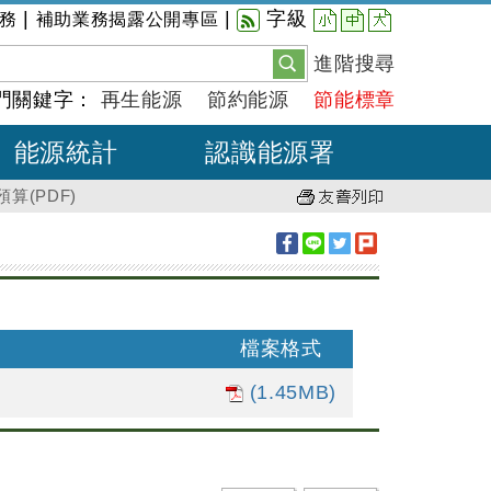
小
中
大
|
|
字級
務
補助業務揭露公開專區
進階搜尋
門關鍵字：
再生能源
節約能源
節能標章
能源統計
認識能源署
算(PDF)
檔案格式
(1.45MB)