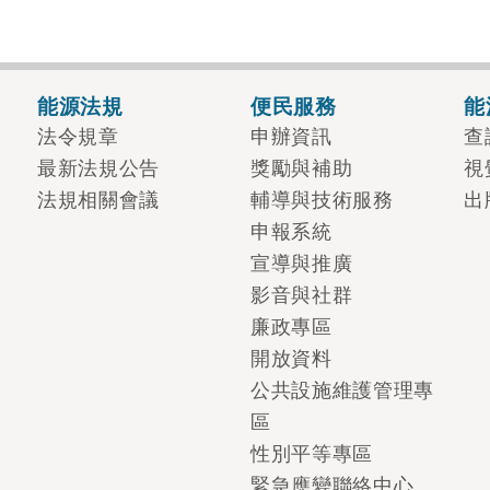
能源法規
便民服務
能
法令規章
申辦資訊
查
最新法規公告
獎勵與補助
視
法規相關會議
輔導與技術服務
出
申報系統
宣導與推廣
影音與社群
廉政專區
開放資料
公共設施維護管理專
區
性別平等專區
緊急應變聯絡中心