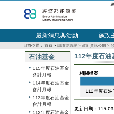
跳
:::
到
主
要
內
最新消息與活動
施政
容
目前位置：
首頁
>
認識能源署
>
政府資訊公開
>
:::
:::
112年度石油
石油基金
115年度石油基金
相關檔案
會計月報
114年度石油基金
會計月報
112年度石油
113年度石油基金
會計月報
更新日期：115-03-
112年度石油基金