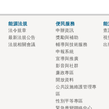
能源法規
便民服務
能
法令規章
申辦資訊
查
最新法規公告
獎勵與補助
視
法規相關會議
輔導與技術服務
出
申報系統
宣導與推廣
影音與社群
廉政專區
開放資料
公共設施維護管理專
區
性別平等專區
緊急應變聯絡中心