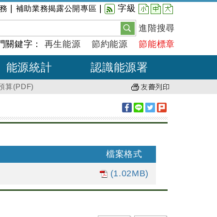
小
中
大
|
|
字級
務
補助業務揭露公開專區
進階搜尋
門關鍵字：
再生能源
節約能源
節能標章
能源統計
認識能源署
算(PDF)
檔案格式
(1.02MB)