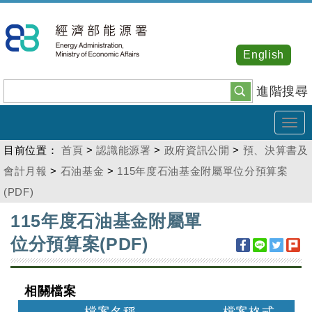
跳
到
主
English
要
內
進階搜尋
容
Tog
navi
目前位置：
首頁
>
認識能源署
>
政府資訊公開
>
預、決算書及
會計月報
>
石油基金
>
115年度石油基金附屬單位分預算案
(PDF)
:::
115年度石油基金附屬單
位分預算案(PDF)
相關檔案