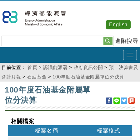
跳
到
主
English
要
內
進階搜尋
容
Tog
navi
目前位置：
首頁
>
認識能源署
>
政府資訊公開
>
預、決算書及
會計月報
>
石油基金
>
100年度石油基金附屬單位分決算
:::
100年度石油基金附屬單
位分決算
相關檔案
檔案名稱
檔案格式