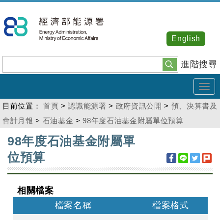
跳
到
主
English
要
內
進階搜尋
容
Tog
navi
目前位置：
首頁
>
認識能源署
>
政府資訊公開
>
預、決算書及
會計月報
>
石油基金
>
98年度石油基金附屬單位預算
:::
98年度石油基金附屬單
位預算
相關檔案
檔案名稱
檔案格式