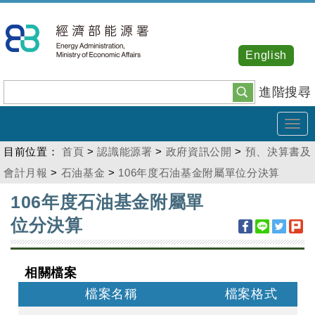
跳
到
主
English
要
內
進階搜尋
容
Tog
navi
目前位置：
首頁
>
認識能源署
>
政府資訊公開
>
預、決算書及
會計月報
>
石油基金
>
106年度石油基金附屬單位分決算
:::
106年度石油基金附屬單
位分決算
相關檔案
檔案名稱
檔案格式