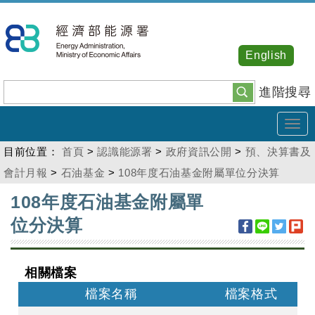
跳
到
主
English
要
內
進階搜尋
容
Tog
navi
目前位置：
首頁
>
認識能源署
>
政府資訊公開
>
預、決算書及
會計月報
>
石油基金
>
108年度石油基金附屬單位分決算
:::
108年度石油基金附屬單
位分決算
相關檔案
檔案名稱
檔案格式