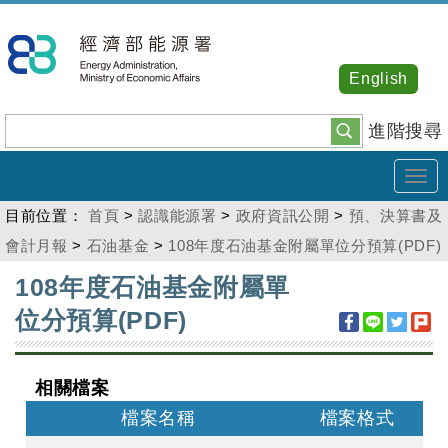
跳
到
主
English
要
內
進階搜尋
容
Tog
navi
目前位置：
首頁
>
認識能源署
>
政府資訊公開
>
預、決算書及
會計月報
>
石油基金
>
108年度石油基金附屬單位分預算(PDF)
:::
108年度石油基金附屬單
位分預算(PDF)
相關檔案
檔案名稱
檔案格式