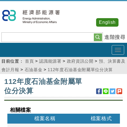
跳
到
主
English
要
內
進階搜尋
容
Tog
navi
目前位置：
首頁
>
認識能源署
>
政府資訊公開
>
預、決算書及
會計月報
>
石油基金
>
112年度石油基金附屬單位分決算
:::
112年度石油基金附屬單
位分決算
相關檔案
檔案名稱
檔案格式