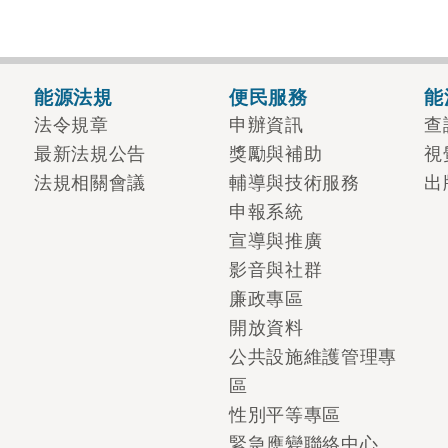
能源法規
便民服務
能
法令規章
申辦資訊
查
最新法規公告
獎勵與補助
視
法規相關會議
輔導與技術服務
出
申報系統
宣導與推廣
影音與社群
廉政專區
開放資料
公共設施維護管理專
區
性別平等專區
緊急應變聯絡中心