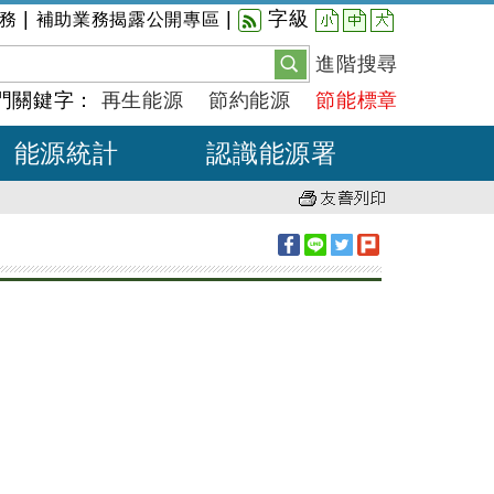
小
中
大
|
|
字級
務
補助業務揭露公開專區
進階搜尋
門關鍵字：
再生能源
節約能源
節能標章
能源統計
認識能源署