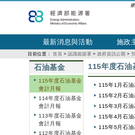
跳
:::
到
主
要
內
最新消息與活動
施政
容
目前位置：
首頁
>
認識能源署
>
政府資訊公開
>
:::
:::
115年度石
石油基金
115年度石油基金
115年1月石
會計月報
115年2月石
114年度石油基金
會計月報
115年3月石
113年度石油基金
115年4月石
會計月報
115年5月石
112年度石油基金