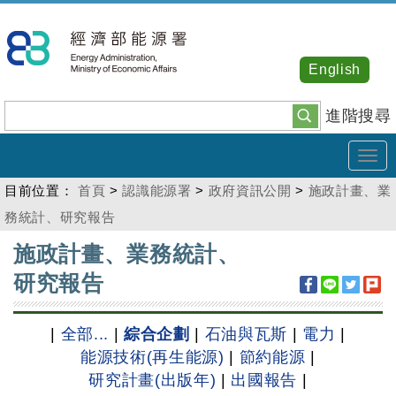
跳
到
主
English
要
內
進階搜尋
容
Tog
navi
目前位置：
首頁
>
認識能源署
>
政府資訊公開
>
施政計畫、業
務統計、研究報告
:::
施政計畫、業務統計、
研究報告
|
全部...
|
綜合企劃
|
石油與瓦斯
|
電力
|
能源技術(再生能源)
|
節約能源
|
研究計畫(出版年)
|
出國報告
|