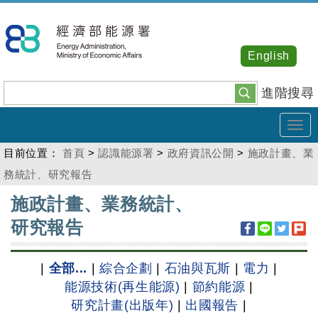
跳
到
主
English
要
內
進階搜尋
容
Tog
navi
目前位置：
首頁
>
認識能源署
>
政府資訊公開
>
施政計畫、業
務統計、研究報告
:::
施政計畫、業務統計、
研究報告
|
全部...
|
綜合企劃
|
石油與瓦斯
|
電力
|
能源技術(再生能源)
|
節約能源
|
研究計畫(出版年)
|
出國報告
|