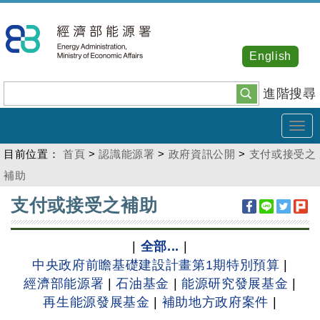
跳
到
主
English
要
內
進階搜尋
容
Tog
navi
目前位置：
首頁
>
認識能源署
>
政府資訊公開
>
支付或接受之
補助
:::
支付或接受之補助
|
全部...
|
中央政府前瞻基礎建設計畫第1期特別預算
|
經濟部能源署
|
石油基金
|
能源研究發展基金
|
再生能源發展基金
|
補助地方政府案件
|